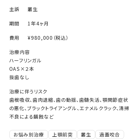
主訴
叢生
期間
1年4ヶ月
費用
¥980,000（税込）
治療内容
ハーフリンガル
OAS×２本
抜歯なし
治療に伴うリスク
歯根吸収、歯肉退縮、歯の動揺、歯髄失活、顎関節症状
の悪化、ブラックトライアングル、エナメルクラック、清掃
不良による齲蝕など
お悩み別治療
上顎前突
叢生
過蓋咬合