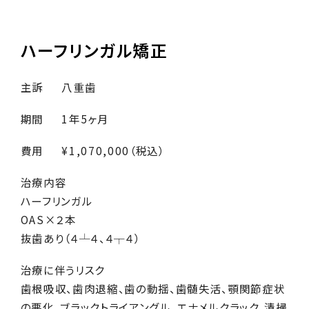
ハーフリンガル矯正
主訴
八重歯
期間
1年5ヶ月
費用
¥1,070,000（税込）
治療内容
ハーフリンガル
OAS×２本
抜歯あり（４┴４、４┬４）
治療に伴うリスク
歯根吸収、歯肉退縮、歯の動揺、歯髄失活、顎関節症状
の悪化、ブラックトライアングル、エナメルクラック、清掃