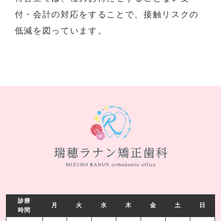
付・会計の対応をすることで、接触リスクの
低減を図っています。
診療
月
火
水
木
金
土
日
時間