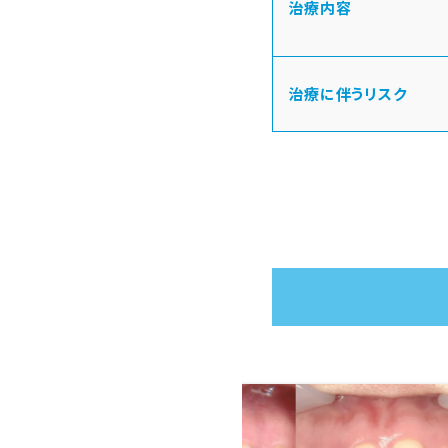
治療内容
治療に伴うリスク
ラビアル矯正
成人矯正
抜歯