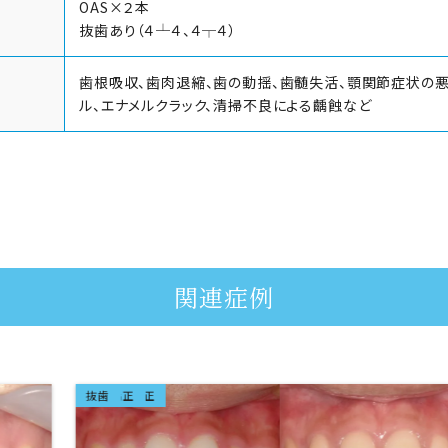
OAS×２本
抜歯あり（４┴４、４┬４）
歯根吸収、歯肉退縮、歯の動揺、歯髄失活、顎関節症状の悪
ル、エナメルクラック、清掃不良による齲蝕など
関連症例
ラビアル矯正
成人矯正
抜歯