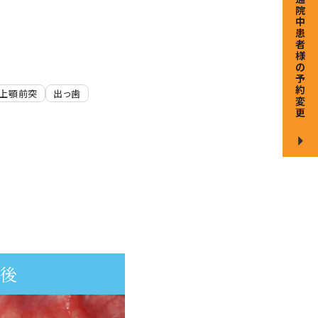
院
中
患
者
様
の
予
約
上顎前突
出っ歯
変
更
療後