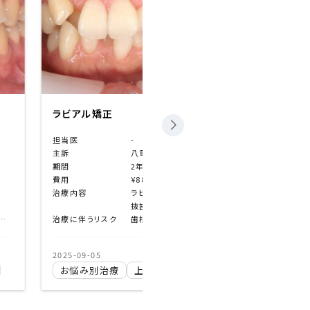
ラビアル矯正
担当医
-
主訴
口元がでている
期間
2年2ヶ月
込）
費用
¥880,000（税込）
治療内容
ラビアル
、4┬4）
抜歯あり（４┴４、
歯根吸収、歯肉退縮、歯の動揺、歯髄失活、顎関節症状の悪化、ブラックトライアングル、エナメルクラック、清掃不良による齲蝕など
治療に伴うリスク
2025-09-03
がたつき
八重歯
叢生
お悩み別治療
上顎前突
口