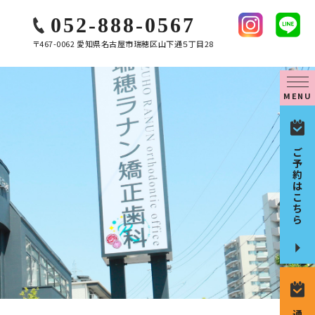
052-888-0567
〒467-0062 愛知県名古屋市瑞穂区山下通５丁目28
MENU
ご
予
約
は
こ
ち
ら
通