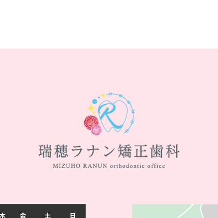
木
金
土
日