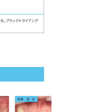
化、ブラックトライアング
ラビアル矯正
成人矯正
抜歯