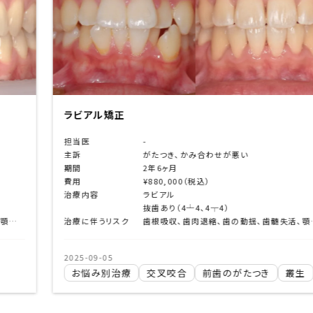
ラビアル矯正
担当医
-
かみ合わせが悪い
主訴
八重歯
期間
2年
（税込）
費用
¥880,000（税
治療内容
ラビアル
4、4┬4）
抜歯あり（4┴4
歯根吸収、歯肉退縮、歯の動揺、歯髄失活、顎関節症状の悪化、ブラックトライアングル、エナメルクラック、清掃不良による齲蝕など
治療に伴うリスク
2025-09-05
前歯のがたつき
叢生
お悩み別治療
上下前歯の