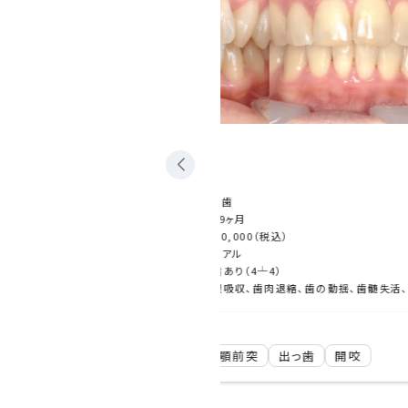
ラビアル矯正
担当医
-
主訴
がたつき、
期間
2年6ヶ月
00（税込）
費用
¥880,000
治療内容
ラビアル
4┴4）
抜歯あり（4┴
歯根吸収、歯肉退縮、歯の動揺、歯髄失活、顎関節症状の悪化、ブラックトライアングル、エナメルクラック、清掃不良による齲蝕など
治療に伴うリスク
2025-09-05
突
出っ歯
開咬
お悩み別治療
交叉咬合