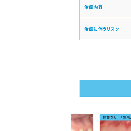
治療内容
治療に伴うリスク
ザライン）
マウスピース型矯正装置（インビザ
成人矯正
抜歯なし