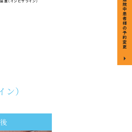
装置（インビザライン）
院
中
患
者
様
の
予
約
変
更
イン）
療後