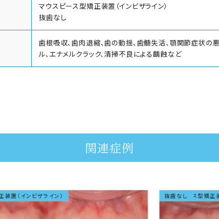
マウスピース型矯正装置（インビザライン）
抜歯なし
歯根吸収、歯肉退縮、歯の動揺、歯髄失活、顎関節症状の悪
ル、エナメルクラック、清掃不良による齲蝕など
関連症例
ライン）
マウスピース型矯正装置（インビザラ
成人矯正
抜歯なし