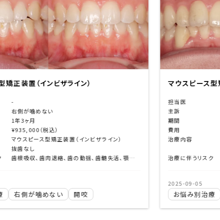
ンビザライン）
マウスピース型矯正装置（イン
担当医
-
ない
主訴
がたつき
期間
1年6ヶ月
（税込）
費用
¥935,000（税
ス型矯正装置（インビザライン）
治療内容
マウスピース型
抜歯なし
歯根吸収、歯肉退縮、歯の動揺、歯髄失活、顎関節症状の悪化、ブラックトライアングル、エナメルクラック、清掃不良による齲蝕など
治療に伴うリスク
2025-09-05
めない
開咬
お悩み別治療
下のがたつ