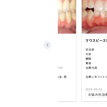
（インビザライン）
マウスピース型矯正装置（イ
担当医
-
めない
主訴
右側が噛め
期間
1年3ヶ月
00（税込）
費用
¥935,000
ース型矯正装置（インビザライン）
治療内容
マウスピー
抜歯なし
歯根吸収、歯肉退縮、歯の動揺、歯髄失活、顎関節症状の悪化、ブラックトライアングル、エナメルクラック、清掃不良による齲蝕など
治療に伴うリスク
2025-09-02
噛めない
開咬
お悩み別治療
右側が噛