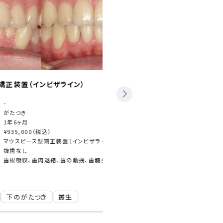
ビザライン）
マウスピース型矯正装置（インビ
担当医
-
主訴
下のがたつき
期間
5ヶ月
込）
費用
¥935,000（税込）
矯正装置（インビザライン）
治療内容
マウスピース型矯
抜歯なし
歯根吸収、歯肉退縮、歯の動揺、歯髄失活、顎関節症状の悪化、ブラックトライアングル、エナメルクラック、清掃不良による齲蝕など
治療に伴うリスク
ブラックトライアングル、エ
2025-09-03
き
叢生
お悩み別治療
下のがたつき