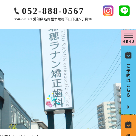
052-888-0567
〒467-0062 愛知県名古屋市瑞穂区山下通５丁目28
MENU
ご
予
約
は
こ
ち
ら
通