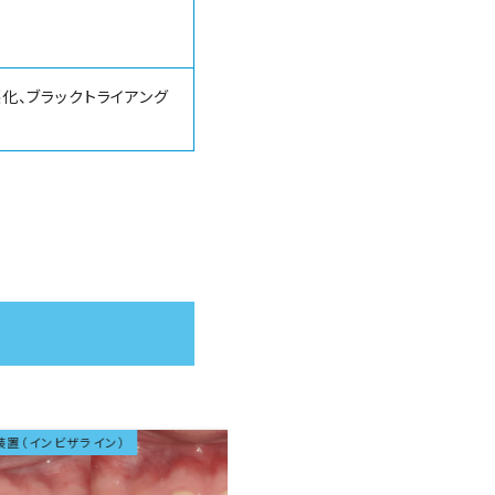
化、ブラックトライアング
イン）
マウスピース型矯正装置（インビザライン
成人矯正
抜歯なし