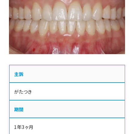
主訴
がたつき
期間
1年3ヶ月