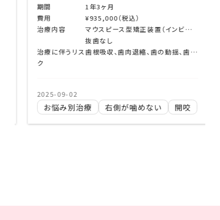
期間
1年3ヶ月
費用
¥935,000（税込）
治療内容
マウスピース型矯正装置（インビザライン）
抜歯なし
治療に伴うリス
歯根吸収、歯肉退縮、歯の動揺、歯髄失活、顎関節症状の悪化、ブラックトライアングル、エナメルクラック、清掃不良による齲蝕など
ク
2025-09-02
お悩み別治療
右側が噛めない
開咬