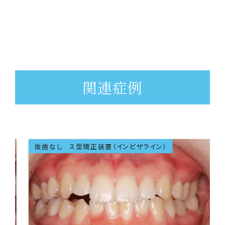
関連症例
マウスピース型矯正装置（インビザライン）
成人矯正
抜歯なし