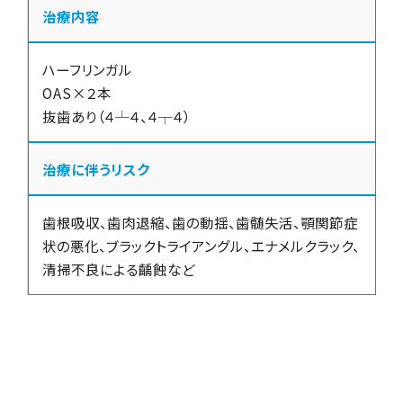
治療内容
ハーフリンガル
OAS×２本
抜歯あり（４┴４、４┬４）
治療に伴うリスク
歯根吸収、歯肉退縮、歯の動揺、歯髄失活、顎関節症
状の悪化、ブラックトライアングル、エナメルクラック、
清掃不良による齲蝕など