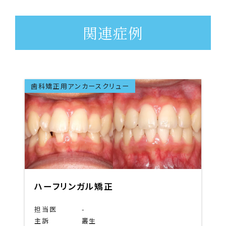
関連症例
ハーフリンガル矯正
成人矯正
抜歯なし
歯科矯正用アンカースクリュー
ハーフリンガル矯正
担当医
-
主訴
叢生