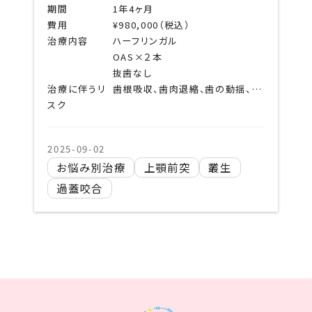
期間
1年4ヶ月
費用
¥980,000（税込）
治療内容
ハーフリンガル
OAS×２本
抜歯なし
治療に伴うリ
歯根吸収、歯肉退縮、歯の動揺、歯髄失活、顎関節症状の悪化、ブラックトライアングル、エナメルクラック、清掃不良による齲蝕など
スク
2025-09-02
お悩み別治療
上顎前突
叢生
過蓋咬合